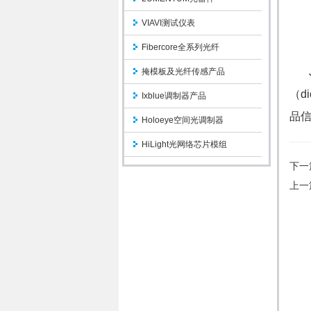
VIAVI测试仪表
Fibercore全系列光纤
JD
掩模板及光纤传感产品
（d
Ixblue调制器产品
品
Holoeye空间光调制器
HiLight光网络芯片模组
下一
上一