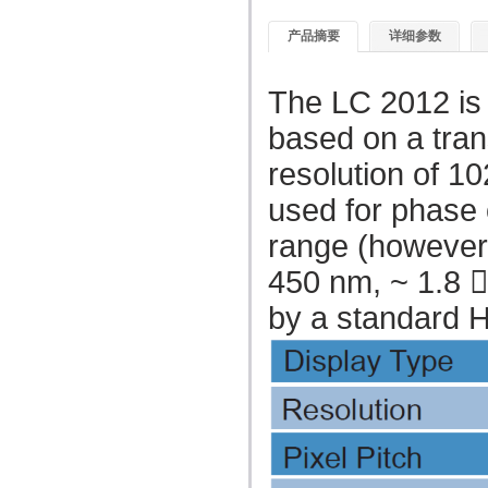
产品摘要
详细参数
The LC 2012 is 
based on a trans
resolution of 1
used for phase 
range (however,
450 nm, ~ 1.8 
by a standard H